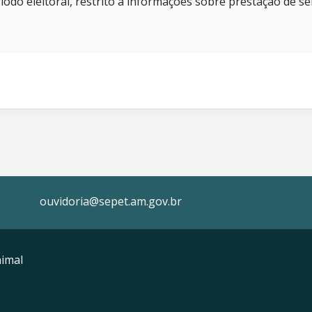
íodo eleitoral, restrito a informações sobre prestação de se
ouvidoria@sepet.am.gov.br
nimal